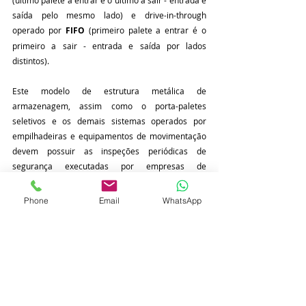
(último palete a entrar é o último a sair - entrada e 
saída pelo mesmo lado) e drive-in-through 
operado por 
FIFO 
(primeiro palete a entrar é o 
primeiro a sair - entrada e saída por lados 
distintos).
Este modelo de estrutura metálica de 
armazenagem, assim como o porta-paletes 
seletivos e os demais sistemas operados por 
empilhadeiras e equipamentos de movimentação 
devem possuir as inspeções periódicas de 
segurança executadas por empresas de 
Engenharia habilitadas e especializadas em 
sistemas de armazenagem.
Phone
Email
WhatsApp